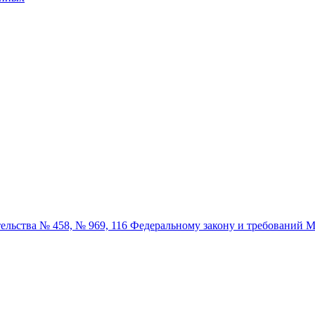
льства № 458, № 969, 116 Федеральному закону и требований М