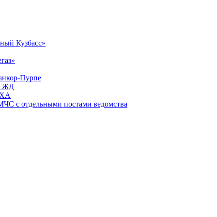
жный Кузбасс»
газ»
Ванкор-Пурпе
й ЖД
АХА
МЧС с отдельными постами ведомства