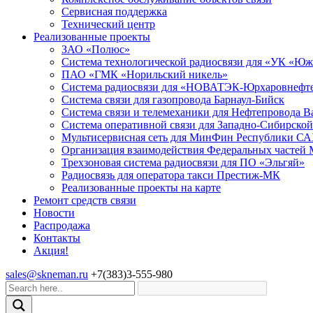
Сервисная поддержка
Технический центр
Реализованные проекты
ЗАО «Полюс»
Система технологической радиосвязи для «УК «Ю
ПАО «ГМК «Норильский никель»
Система радиосвязи для «НОВАТЭК-Юрхаровнефте
Система связи для газопровода Барнаул-Бийск
Система связи и телемеханики для Нефтепровода 
Система оперативной связи для Западно-Сибирско
Мультисервисная сеть для МинФин Республики С
Организация взаимодействия Федеральных частей 
Трехзоновая система радиосвязи для ПО «Эльгяй»
Радиосвязь для оператора такси Престиж-МК
Реализованные проекты на карте
Ремонт средств связи
Новости
Распродажа
Контакты
Акция!
sales@skneman.ru
+7(383)3-555-980