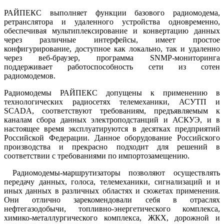
РАЙПЕКС выполняет функции базового радиомодема,
ретранслятора и удаленного устройства одновременно,
обеспечивая мультиплексирование и конвертацию данных
через различные интерфейсы, имеет простое
конфигурирование, доступное как локально, так и удаленно
через веб-браузер, программа SNMP-мониторинга
поддерживает работоспособность сети из сотен
радиомодемов.
Радиомодемы РАЙПЕКС допущены к применению в
технологических радиосетях телемеханики, АСУТП и
SCADA, соответствуют требованиям, предъявляемым к
каналам сбора данных электроподстанций и АСКУЭ, и в
настоящее время эксплуатируются в десятках предприятий
Российской Федерации. Данное оборудование Российского
производства и прекрасно подходит для решений в
соответствии с требованиями по импортозамещению.
Радиомодемы-маршрутизаторы позволяют осуществлять
передачу данных, голоса, телемеханики, сигнализаций и и
иных данных в различных областях и сюжетах применения.
Они отлично зарекомендовали себя в отраслях
нефтегазодобычи, топливно-энергетического комплекса,
химико-металлургического комплекса, ЖКХ, дорожной и