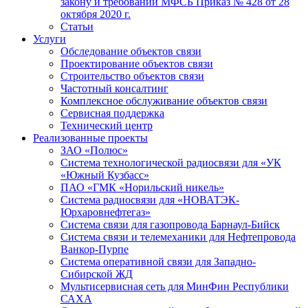
закону и требований МФСБ Приказ № 428 от 28
октября 2020 г.
Статьи
Услуги
Обследование объектов связи
Проектирование объектов связи
Строительство объектов связи
Частотный консалтинг
Комплексное обслуживание объектов связи
Сервисная поддержка
Технический центр
Реализованные проекты
ЗАО «Полюс»
Система технологической радиосвязи для «УК
«Южный Кузбасс»
ПАО «ГМК «Норильский никель»
Система радиосвязи для «НОВАТЭК-
Юрхаровнефтегаз»
Система связи для газопровода Барнаул-Бийск
Система связи и телемеханики для Нефтепровода
Ванкор-Пурпе
Система оперативной связи для Западно-
Сибирской ЖД
Мультисервисная сеть для МинФин Республики
САХА