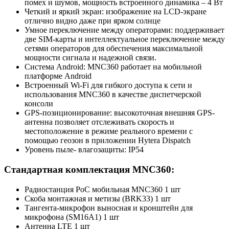
помех и шумов, мощность встроенного динамика – 4 Вт
Четкий и яркий экран: изображение на LCD-экране
отлично видно даже при ярком солнце
Умное переключение между операторами: поддерживает
две SIM-карты и интеллектуальное переключение между
сетями операторов для обеспечения максимальной
мощности сигнала и надежной связи.
Система Android: MNC360 работает на мобильной
платформе Android
Встроенный Wi-Fi для гибкого доступа к сети и
использования MNC360 в качестве диспетчерской
консоли
GPS-позиционирование: высокоточная внешняя GPS-
антенна позволяет отслеживать скорость и
местоположение в режиме реального времени с
помощью геозон в приложении Hytera Dispatch
Уровень пыле- влагозащиты: IP54
Стандартная комплектация MNC360:
Радиостанция PoC мобильная MNC360 1 шт
Скоба монтажная и метизы (BRK33) 1 шт
Тангента-микрофон выносная и кронштейн для
микрофона (SM16A1) 1 шт
Антенна LTE 1 шт