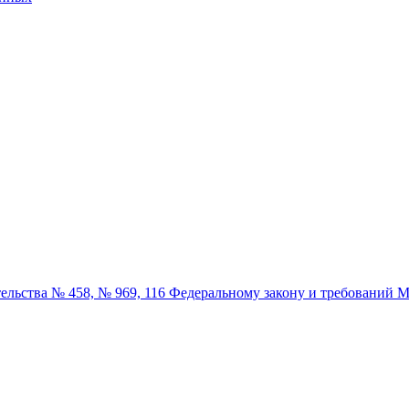
льства № 458, № 969, 116 Федеральному закону и требований М