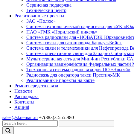
Сервисная поддержка
Технический центр
Реализованные проекты
ЗАО «Полюс»
Система технологической радиосвязи для «УК «Ю
ПАО «ГМК «Норильский никель»
Система радиосвязи для «НОВАТЭК-Юрхаровнефте
Система связи для газопровода Барнаул-Бийск
Система связи и телемеханики для Нефтепровода 
Система оперативной связи для Западно-Сибирско
Мультисервисная сеть для МинФин Республики С
Организация взаимодействия Федеральных частей 
Трехзоновая система радиосвязи для ПО «Эльгяй»
Радиосвязь для оператора такси Престиж-МК
Реализованные проекты на карте
Ремонт средств связи
Новости
Распродажа
Контакты
Акция!
sales@skneman.ru
+7(383)3-555-980