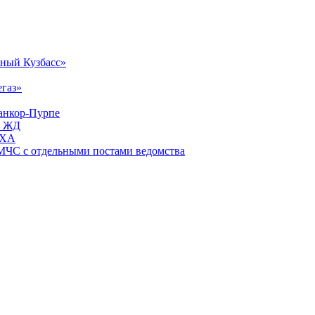
жный Кузбасс»
газ»
Ванкор-Пурпе
й ЖД
АХА
МЧС с отдельными постами ведомства